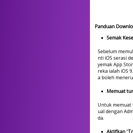
Panduan Downlo
Semak Keser
Sebelum memula
nti iOS serasi
yemak App Stor
reka ialah iOS 
a boleh meneru
Memuat tu
Untuk memuat 
ual dengan Admi
da.
Aktifkan 'T