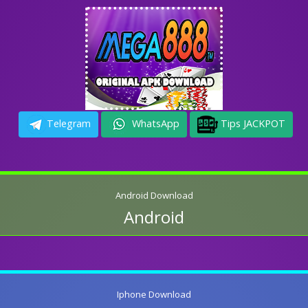
Telegram
WhatsApp
Tips JACKPOT
Android Download
Android
Iphone Download