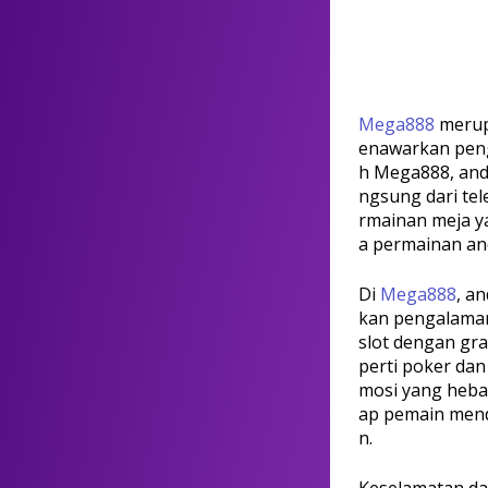
Mega888
merupa
enawarkan peng
h Mega888, and
ngsung dari tel
rmainan meja y
a permainan an
Di
Mega888
, a
kan pengalaman
slot dengan gra
perti poker da
mosi yang heba
ap pemain men
n.