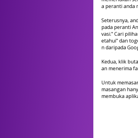
a peranti anda 
Seterusnya, an
pada peranti An
vasi." Cari pi
etahui" dan to
n daripada Goog
Kedua, klik bu
an menerima fai
Untuk memasang
masangan hanya
membuka aplika