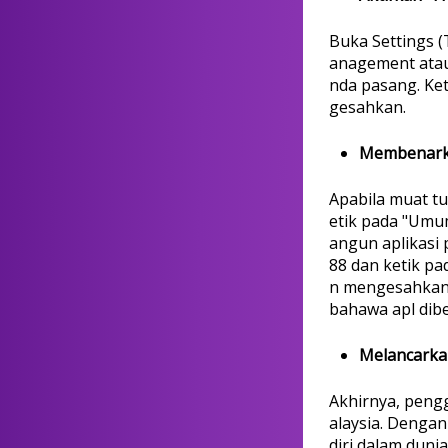
Buka Settings (
anagement atau 
nda pasang. Ke
gesahkan.
Membenark
Apabila muat t
etik pada "Umu
angun aplikasi
88 dan ketik p
n mengesahkan
bahawa apl dib
Melancarka
Akhirnya, peng
alaysia. Denga
diri dalam dun