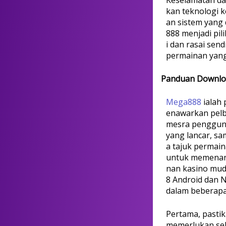
Keselamatan da
kan teknologi k
an sistem yang
888 menjadi pil
i dan rasai se
permainan yang 
Panduan Downlo
Mega888
ialah 
enawarkan pelb
mesra pengguna
yang lancar, s
a tajuk permai
untuk memenang
nan kasino mud
8 Android dan N
dalam beberapa
Pertama, pasti
memerlukan seku