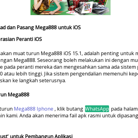
ad dan Pasang Mega888 untuk iOS
asian Peranti iOS
kan muat turun Mega888 iOS 15.1, adalah penting untuk 
 dengan Mega888. Seseorang boleh melakukan ini dengan 
e pada peranti mereka dan mengesahkan sama ada sistem
9.0 atau lebih tinggi. Jika sistem pengendalian memenuhi k
skan ke langkah seterusnya.
run Mega888
turun
Mega888 Iphone
, klik butang
WhatsApp
pada halama
n kami. Anda akan menerima fail apk rasmi untuk dipasang
rust' untuk Pembangun Aplikasi