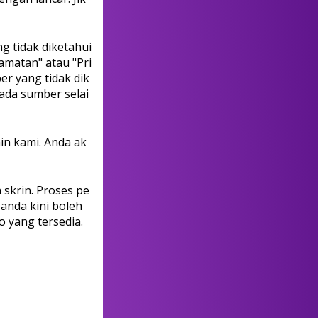
 tidak diketahui
amatan" atau "Pri
r yang tidak dik
ada sumber selai
in kami. Anda ak
skrin. Proses pe
anda kini boleh
 yang tersedia.